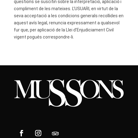
qüestions se suscitin sobre la interpretació, aplicació i
compliment de les mateixes. L’USUARI, en virtut de la
seva acceptació a les condicions generals recollides en
aquest avís legal, renuncia expressament a qualsevol
fur que, per aplicació de la Llei d’Enjudiciament Civil
vigent pogués correspondre-li.