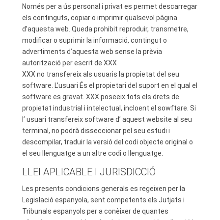
Només per a ús personal i privat es permet descarregar
els continguts, copiar o imprimir qualsevol pàgina
d’aquesta web. Queda prohibit reproduir, transmetre,
modificar o suprimir la informació, contingut o
advertiments d’aquesta web sense la prèvia
autorització per escrit de XXX
XXX no transfereix als usuaris la propietat del seu
software. L’usuari És el propietari del suport en el qual el
software es gravat. XXX poseeix tots els drets de
propietat industrial i intelectual, incloent el sowftare. Si
l’ usuari transfereix software d’ aquest website al seu
terminal, no podrà disseccionar pel seu estudi i
descompilar, traduir la versió del codi objecte original o
el seu llenguatge a un altre codi o llenguatge.
LLEI APLICABLE I JURISDICCIÓ
Les presents condicions generals es regeixen per la
Legislació espanyola, sent competents els Jutjats i
Tribunals espanyols per a conèixer de quantes