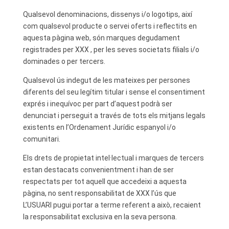
Qualsevol denominacions, dissenys i/o logotips, així
com qualsevol producte o servei oferts i reflectits en
aquesta pàgina web, són marques degudament
registrades per XXX , per les seves societats filials i/o
dominades o per tercers.
Qualsevol ús indegut de les mateixes per persones
diferents del seu legítim titular i sense el consentiment
exprés i inequívoc per part d’aquest podrà ser
denunciat i perseguit a través de tots els mitjans legals
existents en l’Ordenament Jurídic espanyol i/o
comunitari.
Els drets de propietat intel·lectual i marques de tercers
estan destacats convenientment i han de ser
respectats per tot aquell que accedeixi a aquesta
pàgina, no sent responsabilitat de XXX l’ús que
L’USUARI pugui portar a terme referent a això, recaient
la responsabilitat exclusiva en la seva persona.