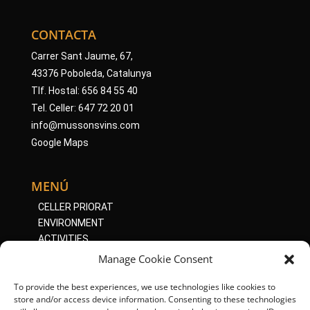
CONTACTA
Carrer Sant Jaume, 67,
43376 Poboleda, Catalunya
Tlf. Hostal: 656 84 55 40
Tel. Celler: 647 72 20 01
info@mussonsvins.com
Google Maps
MENÚ
CELLER PRIORAT
ENVIRONMENT
ACTIVITIES
ONLINE SHOP
Manage Cookie Consent
To provide the best experiences, we use technologies like cookies to
BOTIGA ONLINE
store and/or access device information. Consenting to these technologies