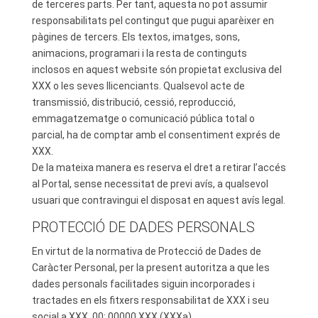
de terceres parts. Per tant, aquesta no pot assumir
responsabilitats pel contingut que pugui aparèixer en
pàgines de tercers. Els textos, imatges, sons,
animacions, programari i la resta de continguts
inclosos en aquest website són propietat exclusiva del
XXX o les seves llicenciants. Qualsevol acte de
transmissió, distribució, cessió, reproducció,
emmagatzematge o comunicació pública total o
parcial, ha de comptar amb el consentiment exprés de
XXX.
De la mateixa manera es reserva el dret a retirar l’accés
al Portal, sense necessitat de previ avís, a qualsevol
usuari que contravingui el disposat en aquest avís legal.
PROTECCIÓ DE DADES PERSONALS
En virtut de la normativa de Protecció de Dades de
Caràcter Personal, per la present autoritza a que les
dades personals facilitades siguin incorporades i
tractades en els fitxers responsabilitat de XXX i seu
social a XXX, 00; 00000 XXX (XXXa).