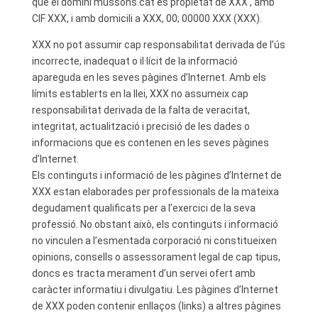
que el domini mussons.cat és propietat de XXX , amb
CIF XXX, i amb domicili a XXX, 00; 00000 XXX (XXX).
XXX no pot assumir cap responsabilitat derivada de l’ús
incorrecte, inadequat o il·lícit de la informació
apareguda en les seves pàgines d’Internet. Amb els
límits establerts en la llei, XXX no assumeix cap
responsabilitat derivada de la falta de veracitat,
integritat, actualització i precisió de les dades o
informacions que es contenen en les seves pàgines
d’Internet.
Els continguts i informació de les pàgines d’Internet de
XXX estan elaborades per professionals de la mateixa
degudament qualificats per a l’exercici de la seva
professió. No obstant això, els continguts i informació
no vinculen a l’esmentada corporació ni constitueixen
opinions, consells o assessorament legal de cap tipus,
doncs es tracta merament d’un servei ofert amb
caràcter informatiu i divulgatiu. Les pàgines d’Internet
de XXX poden contenir enllaços (links) a altres pàgines