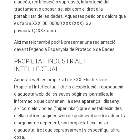
d’accés, rectificació o supressió, la limitació del
tractament o oposar-se, així com el dret a la
portabilitat de les dades. Aquestes peticions caldrà que
es faci a XXX, 00; 00000 XXX (XXX). o a
privacitat@XXX.com
.
Així mateix també podrà presentar una reclamació
davant l’Agència Espanyola de Protecció de Dades.
PROPIETAT INDUSTRIAL I
INTEL·LECTUAL
Aquesta web és propietat de XXX. Els drets de
Propietat Intel·lectual i drets d’explotació i reproducció
d’aquesta web, de les seves pàgines, pantalles, la
Informació que contenen, la seva aparença i disseny,
així com els vincles (“hiperlinks”) que s’estableixin des
d’ella a altres pàgines web de qualsevol centre adscrits
o organisme depenent, són propietat exclusiva
d’aquesta, tret que expressament s’especifiqui altra
cosa.